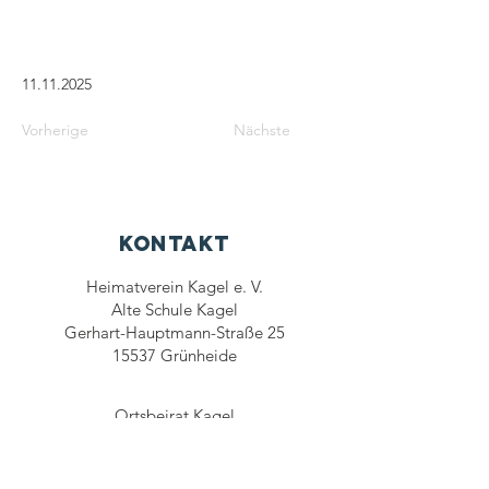
11.11.2025
Vorherige
Nächste
Kontakt
Heimatverein Kagel e. V.
Alte Schule Kagel
Gerhart-Hauptmann-Straße 25
15537 Grünheide
Ortsbeirat Kagel
Bürgerhaus
Schulstraße 5
15537 Grünheide