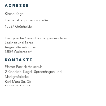
Adresse
Kirche Kagel
Gerhart-Hauptmann-Straße
15537 Grünheide
Evangelische Gesamtkirchengemeinde an
Löcknitz und Spree
August-Bebel-Str. 26
15569 Woltersdorf
Kontakte
Pfarrer Patrick Holschuh
Grünheide, Kagel, Spreenhagen und
Markgrafpieske
Karl-Marx-Str. 36
15537 Grünheide
(03362) 6296
0175/6113341
patrick.holschuh[at]gemeinsam.ekbo.de