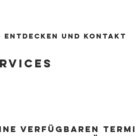
erein Kagel e. V.
Über Kagel
Ortsbeirat
Neuigkeiten
s entdecken und Kontakt
rvices
ine verfügbaren Term