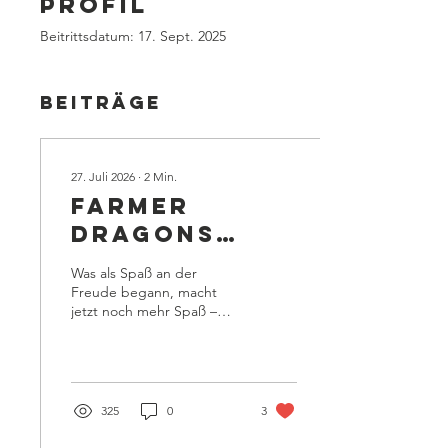
Profil
Beitrittsdatum: 17. Sept. 2025
Beiträge
27. Juli 2026
∙
2
Min.
FARMER
DRAGONS
Kagel –
Was als Spaß an der
fließender
Freude begann, macht
jetzt noch mehr Spaß –
Start in die
und soll bleiben! Mit dem
Drachenboot-
Ziel, für den ersten
FARMER CUP in Kagel eine
Szene
eigene Drachenboot-
Mannschaft
325
0
3
zusammenzustellen,
fanden sich vor einigen