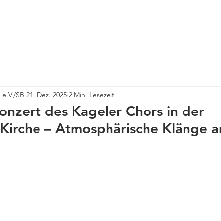
erein Kagel e. V.
Über Kagel
Ortsbeirat
Neuigkeiten
 e.V./SB
21. Dez. 2025
2 Min. Lesezeit
nzert des Kageler Chors in der
Kirche – Atmosphärische Klänge 