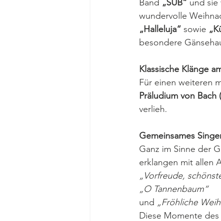
Band 
„SUB“
 und sie
wundervolle Weihnac
„Halleluja“
 sowie 
„Kü
besondere Gänseha
Klassische Klänge am
Für einen weiteren 
Präludium von Bach 
verlieh.
Gemeinsames Singe
Ganz im Sinne der G
erklangen mit allen
„Vorfreude, schönst
„O Tannenbaum“
und 
„Fröhliche Weih
Diese Momente des 