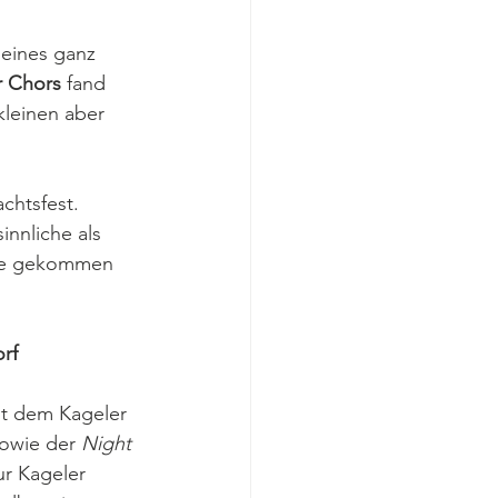
eines ganz 
r Chors
 fand 
leinen aber 
chtsfest. 
nnliche als 
die gekommen 
rf
ist dem Kageler 
owie der 
Night 
r Kageler 