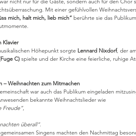
 war nicht nur für die Gäste, sondern auch für den Chor s
htsüberraschung. Mit einer gefühlvollen Weihnachtsver
ss mich, halt mich, lieb mich“
 berührte sie das Publikum
utmomente.
 Klavier
musikalischen Höhepunkt sorgte 
Lennard Nixdorf
, der am
(Fuge C)
 spielte und der Kirche eine feierliche, ruhige 
n – Weihnachten zum Mitmachen
emeinschaft war auch das Publikum eingeladen mitzusin
 Anwesenden bekannte Weihnachtslieder wie
e Freude“
,
nachten überall“
.
gemeinsamen Singens machten den Nachmittag besonde