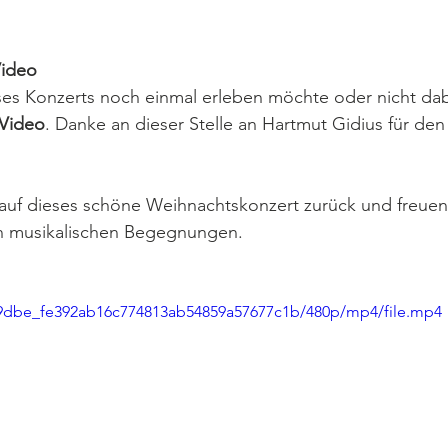
Video
es Konzerts noch einmal erleben möchte oder nicht dabe
 Video
. Danke an dieser Stelle an Hartmut Gidius für den
 auf dieses schöne Weihnachtskonzert zurück und freuen
en musikalischen Begegnungen. 
2a9dbe_fe392ab16c774813ab54859a57677c1b/480p/mp4/file.mp4