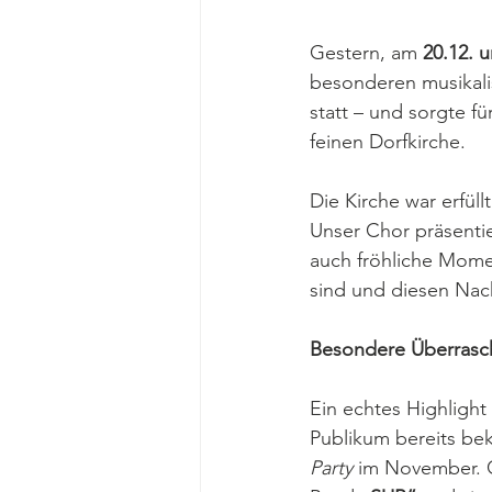
Gestern, am 
20.12. 
besonderen musikali
statt – und sorgte f
feinen Dorfkirche.
Die Kirche war erfül
Unser Chor präsenti
auch fröhliche Mome
sind und diesen Nach
Besondere Überrasch
Ein echtes Highlight
Publikum bereits be
Party
 im November. C