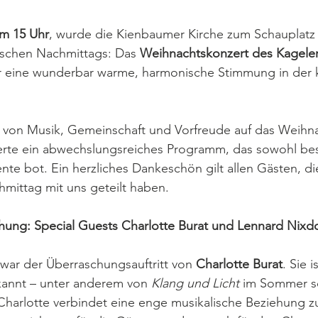
um 15 Uhr
, wurde die Kienbaumer Kirche zum Schauplatz 
schen Nachmittags: Das 
Weihnachtskonzert des Kagele
ür eine wunderbar warme, harmonische Stimmung in der k
lt von Musik, Gemeinschaft und Vorfreude auf das Weihna
erte ein abwechslungsreiches Programm, das sowohl besi
nte bot. Ein herzliches Dankeschön gilt allen Gästen, 
mittag mit uns geteilt haben.
ung: Special Guests Charlotte Burat und Lennard Nixdo
 war der Überraschungsauftritt von 
Charlotte Burat
. Sie 
kannt – unter anderem von 
Klang und Licht
 im Sommer s
harlotte verbindet eine enge musikalische Beziehung zu