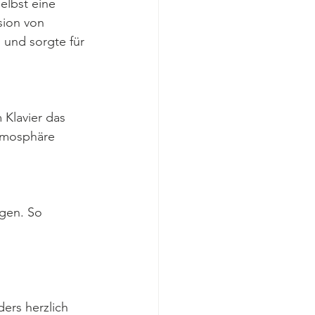
elbst eine 
sion von 
 und sorgte für 
 Klavier das 
Atmosphäre 
gen. So 
rs herzlich 