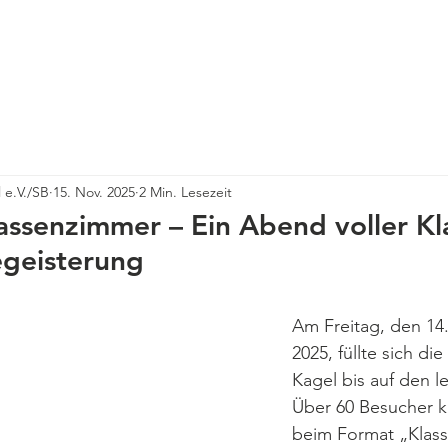
erein Kagel e. V.
Über Kagel
Ortsbeirat
Neuigkeiten
 e.V./SB
15. Nov. 2025
2 Min. Lesezeit
lassenzimmer – Ein Abend voller Kl
geisterung
Am Freitag, den 1
2025, füllte sich die
Kagel bis auf den le
Über 60 Besucher 
beim Format „Klass