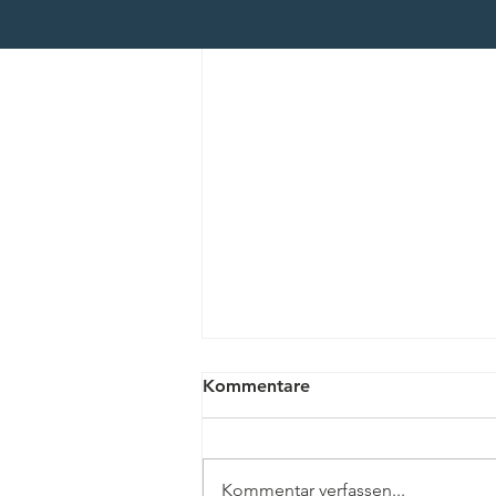
FARMER DRAGONS Kagel –
Kommentare
fließender Start in die
Drachenboot-Szene
Was als Spaß an der Freude
begann, macht jetzt noch mehr
Kommentar verfassen...