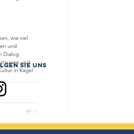
en, wie viel 
hen und 
n Dialog 
 staunen und 
lgen sie uns
ultur in Kagel 
Alle ansehen