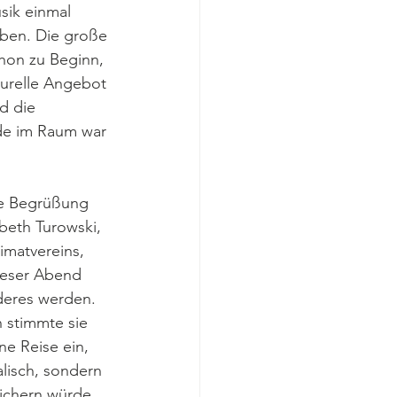
ik einmal 
eben. Die große 
hon zu Beginn, 
turelle Angebot 
d die 
de im Raum war 
he Begrüßung 
abeth Turowski, 
imatvereins, 
ieser Abend 
deres werden. 
stimmte sie 
ne Reise ein, 
alisch, sondern 
eichern würde.