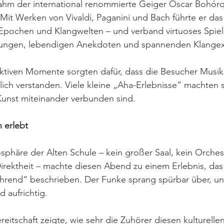
hm der international renommierte Geiger Oscar Bohórq
 Mit Werken von Vivaldi, Paganini und Bach führte er da
Epochen und Klangwelten – und verband virtuoses Spiel
ärungen, lebendigen Anekdoten und spannenden Klange
ktiven Momente sorgten dafür, dass die Besucher Musik 
lich verstanden. Viele kleine „Aha-Erlebnisse“ machten s
unst miteinander verbunden sind.
 erlebt
phäre der Alten Schule – kein großer Saal, kein Orches
ektheit – machte diesen Abend zu einem Erlebnis, das v
ührend“ beschrieben. Der Funke sprang spürbar über, u
d aufrichtig.
itschaft zeigte, wie sehr die Zuhörer diesen kulturellen