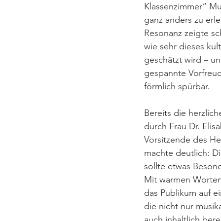
Klassenzimmer“ Mus
ganz anders zu erl
Resonanz zeigte sc
wie sehr dieses kul
geschätzt wird – un
gespannte Vorfreu
förmlich spürbar.
Bereits die herzlic
durch Frau Dr. Elis
Vorsitzende des He
machte deutlich: D
sollte etwas Beson
Mit warmen Worten 
das Publikum auf ei
die nicht nur musik
auch inhaltlich ber