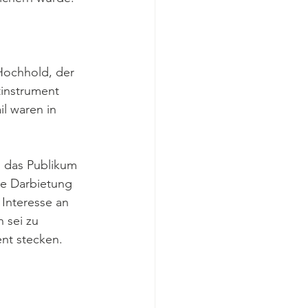
Hochhold, der 
instrument 
l waren in 
s das Publikum 
he Darbietung 
Interesse an 
 sei zu 
ent stecken.