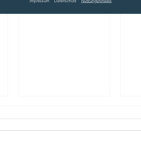
Impressum
Datenschutz
Nutzungshinweis
FARMER CUP 2026 – Eine
Musi
Drachenboot-Premiere, die
„Sch
ganz Kagel bewegt hat
Mehr als ein halbes Jahr wurde
Am 4.
darauf hingearbeitet, geplant,
e.V. 