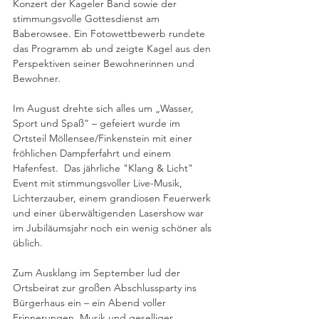
Konzert der Kageler Band sowie der 
stimmungsvolle Gottesdienst am 
Baberowsee. Ein Fotowettbewerb rundete 
das Programm ab und zeigte Kagel aus den 
Perspektiven seiner Bewohnerinnen und 
Bewohner.
Im August drehte sich alles um „Wasser, 
Sport und Spaß“ – gefeiert wurde im 
Ortsteil Möllensee/Finkenstein mit einer 
fröhlichen Dampferfahrt und einem 
Hafenfest.  Das jährliche "Klang & Licht" 
Event mit stimmungsvoller Live-Musik, 
Lichterzauber, einem grandiosen Feuerwerk 
und einer überwältigenden Lasershow war 
im Jubiläumsjahr noch ein wenig schöner als 
üblich.
Zum Ausklang im September lud der 
Ortsbeirat zur großen Abschlussparty ins 
Bürgerhaus ein – ein Abend voller 
Erinnerungen, Musik und geselliger 