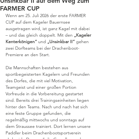
Unsinkbar II auf dem Weg zum
FARMER CUP
Wenn am 25. Juli 2026 der erste FARMER 
CUP auf dem Kageler Bauernsee 
ausgetragen wird, ist ganz Kagel mit dabei 
– und das gleich doppelt. Mit den 
„Kageler 
Kenterkönigen“
 und 
„Unsinkbar II“ 
gehen 
zwei Dorfteams bei der Drachenboot-
Premiere an den Start.
Die Mannschaften bestehen aus 
sportbegeisterten Kagelern und Freunden 
des Dorfes, die mit viel Motivation, 
Teamgeist und einer großen Portion 
Vorfreude in die Vorbereitung gestartet 
sind. Bereits drei Trainingseinheiten liegen 
hinter den Teams. Nach und nach hat sich 
eine feste Gruppe gefunden, die 
regelmäßig mittwochs und sonntags auf 
dem Straussee trainiert. Dort lernen unsere 
Paddler beim Drachenbootsportverein 